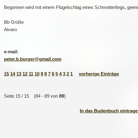
Begonnen wird mit einem Flügelschlag eines Schmetterlings, geen
Bb Grüße
Alvaro
e-mail:
peter.b.burger@gmail.com
15
14
13
12
11
10
9
8
7
6
5
4
3
2
1
vorherige Einträge
Seite 15 / 15 (84 - 89 von
89
)
In das Budenbuch eintragen