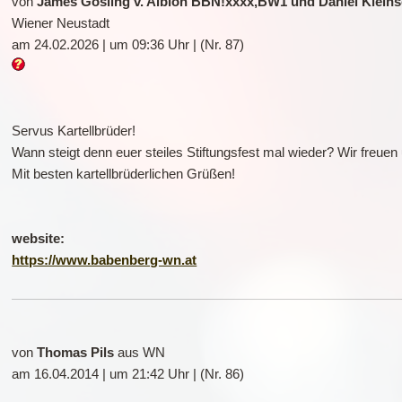
von
James Gosling v. Albion BBN!xxxx,BW1 und Daniel Klein
Wiener Neustadt
am 24.02.2026 | um 09:36 Uhr | (Nr. 87)
Servus Kartellbrüder!
Wann steigt denn euer steiles Stiftungsfest mal wieder? Wir freu
Mit besten kartellbrüderlichen Grüßen!
website:
https://www.babenberg-wn.at
von
Thomas Pils
aus WN
am 16.04.2014 | um 21:42 Uhr | (Nr. 86)