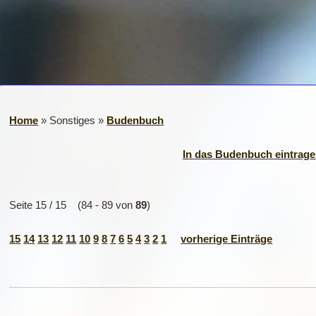
Home
» Sonstiges »
Budenbuch
In das Budenbuch eintragen
Seite 15 / 15 (84 - 89 von
89
)
15
14
13
12
11
10
9
8
7
6
5
4
3
2
1
vorherige Einträge