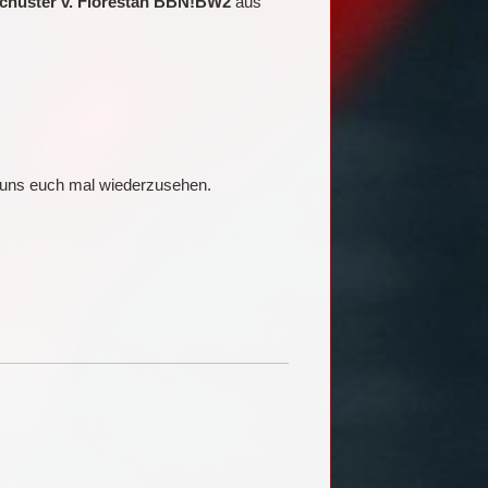
schuster v. Florestan BBN!BW2
aus
en uns euch mal wiederzusehen.