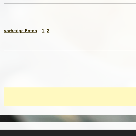
vorherige Fotos
1
2
Copyright © 2020 by
arminia.cc
|
Impressum
| Created by
webagentur.c