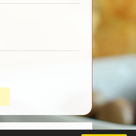
c
| Template by
NewBloggerThemes.com